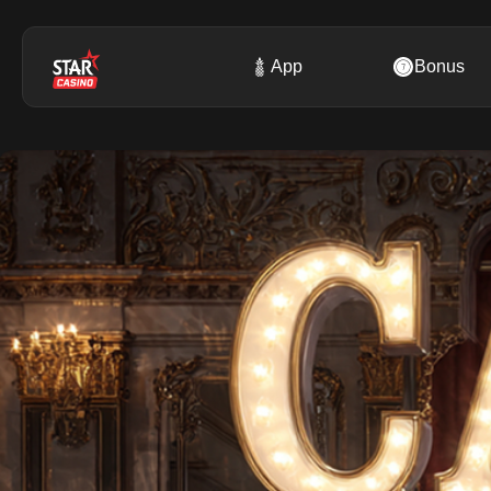
App
Bonus