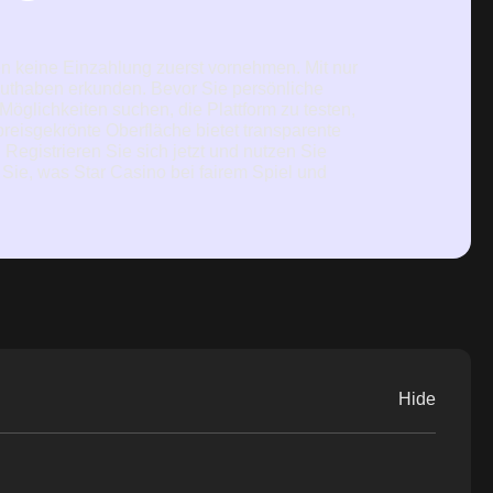
sen keine Einzahlung zuerst vornehmen. Mit nur
Guthaben erkunden. Bevor Sie persönliche
Möglichkeiten suchen, die Plattform zu testen,
reisgekrönte Oberfläche bietet transparente
Registrieren Sie sich jetzt und nutzen Sie
Sie, was Star Casino bei fairem Spiel und
Hide