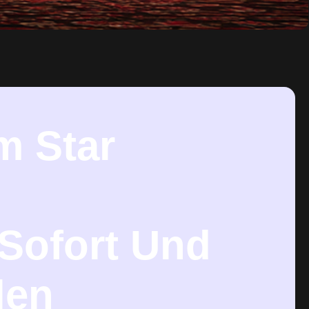
m Star
e
Sofort Und
len