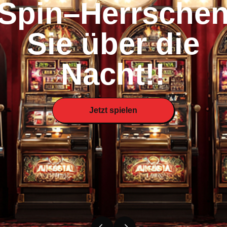
Spin–Herrsche
Sie über die
Nacht!!
Jetzt spielen