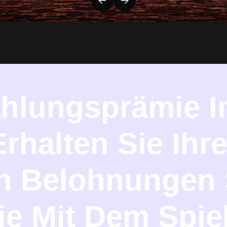
ahlungsprämie I
rhalten Sie Ihr
n Belohnungen 
ie Mit Dem Spie