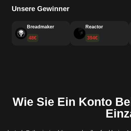
Beliebte Spiele, Die Sie Mit Dem Keine-Einzahlungs-A
Unsere Gewinner
Erfüllung Der Wettanforderungen Für Auszahlungen
Mögliche Fallstricke Und Wie Man Die Stornierung De
Breadmaker
Reactor
Betrachtung Der deutsch-Star-Casino-Promotionen Und
48€
394€
Tipps Zur Maximierung Kostenloser Werbevorteile Für d
Mobiler Zugriff: Wie deutsch-Spieler Über Das Smartp
Kundensupport-Hilfe Bei Bonusbezogenen Problemen
Möglichkeiten Der Kontaktaufnahme Und Wie Lange Es 
Wichtige Informationen, Die Sie Bereithalten Sollten
Verantwortungsvolles Spielen Mit Keine-Einzahlungs-Bo
Wie Sie Ein Konto Be
Einz